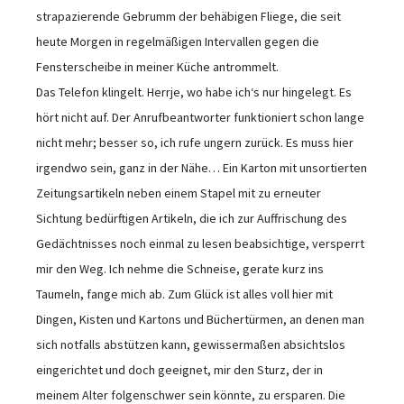
strapazierende Gebrumm der behäbigen Fliege, die seit
heute Morgen in regelmäßigen Intervallen gegen die
Fensterscheibe in meiner Küche antrommelt.
Das Telefon klingelt. Herrje, wo habe ich‘s nur hingelegt. Es
hört nicht auf. Der Anrufbeantworter funktioniert schon lange
nicht mehr; besser so, ich rufe ungern zurück. Es muss hier
irgendwo sein, ganz in der Nähe… Ein Karton mit unsortierten
Zeitungsartikeln neben einem Stapel mit zu erneuter
Sichtung bedürftigen Artikeln, die ich zur Auffrischung des
Gedächtnisses noch einmal zu lesen beabsichtige, versperrt
mir den Weg. Ich nehme die Schneise, gerate kurz ins
Taumeln, fange mich ab. Zum Glück ist alles voll hier mit
Dingen, Kisten und Kartons und Büchertürmen, an denen man
sich notfalls abstützen kann, gewissermaßen absichtslos
eingerichtet und doch geeignet, mir den Sturz, der in
meinem Alter folgenschwer sein könnte, zu ersparen. Die